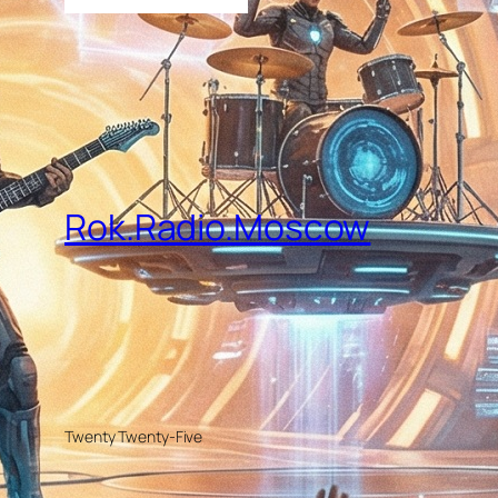
Rok.Radio.Moscow
Twenty Twenty-Five